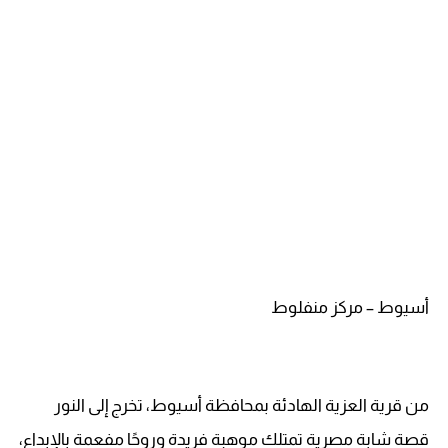
أسيوط – مركز منفلوط
من قرية العزية الهادئة بمحافظة أسيوط، تخرج إلى النور
قصة شابة مصرية تمتلك موهبة فريدة وروحًا مفعمة بالإبداع،