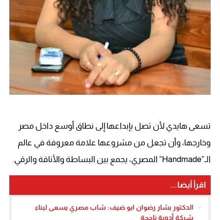
تسعى هايدي لأن تصل بإبداعها إلى نطاق أوسع داخل مصر
وخارجها، وأن تجعل من مشروعها علامة معروفة في عالم
الـ”Handmade” المصري، يجمع بين البساطة والأناقة والرقي.
اقرأ أيضا...
الدكتور بشار رضوان ابو ضيف: شاب مصري يسعى لبناء
شركة أدوية ناجحة