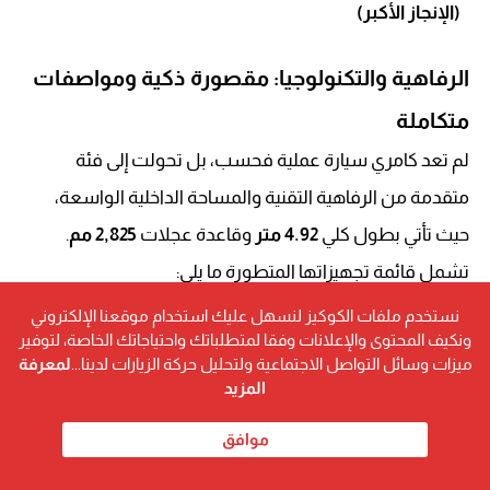
(الإنجاز الأكبر)
الرفاهية والتكنولوجيا: مقصورة ذكية ومواصفات
متكاملة
لم تعد كامري سيارة عملية فحسب، بل تحولت إلى فئة
متقدمة من الرفاهية التقنية والمساحة الداخلية الواسعة،
حيث تأتي بطول كلي
4.92 متر
وقاعدة عجلات
2,825 مم
.
تشمل قائمة تجهيزاتها المتطورة ما يلي:
نستخدم ملفات الكوكيز لنسهل عليك استخدام موقعنا الإلكتروني
شاشات العرض:
شاشة عدادات رقمية (تتراوح بين
ونكيف المحتوى والإعلانات وفقا لمتطلباتك واحتياجاتك الخاصة، لتوفير
7 إلى 12.3 بوصة)، وشاشة وسائط متعددة تعمل
ميزات وسائل التواصل الاجتماعية ولتحليل حركة الزيارات لدينا...
لمعرفة
المزيد
باللمس (تتراوح بين 8 إلى 12.3 بوصة).
موافق
التوصيل الذكي:
دعم كامل لتطبيقات
آبل كار بلاي
و
أندرويد أوتو
.