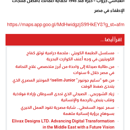
العباسي جروب – خبرة منذ 1945 لحماية أعمالك بأفضل منتجات
الإطفاء في مصر
https://maps.app.goo.gl/MdHwidgzjS9fHkEY8?g_st=afm
اقرأ أيضا...
مسلسل الطبعة الكويتي : ملحمة درامية توثق كفاح
الكويتيين في وجه أعنف الكوارث البحرية
من طالبة صيدلة إلى واحدة من أبرز متخصصي علاج النحافة
في مصر خلال 6 سنوات
من هو “سليم جونيور” selim Junior؟ المونتير المصري الذي
يتحدى ضغط الوقت
زياد الشوربجي.. الصيدلي الذي تحدى السرطان بإرادة فولاذية
وقلب ينبض بالرحمة والإنسانية
سمر عبود السقطي… شابة مصرية تقود العمل الخيري
بسوهاج برؤية إنسانية ملهمة
Elivax Designs LTD: Advancing Digital Transformation
in the Middle East with a Future Vision