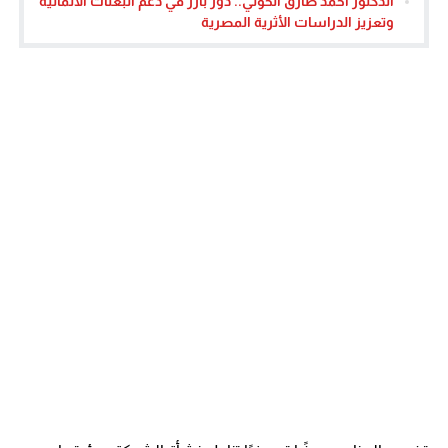
الدكتور أحمد طارق الخولي.. دور بارز في دعم البعثات الألمانية
وتعزيز الدراسات الأثرية المصرية