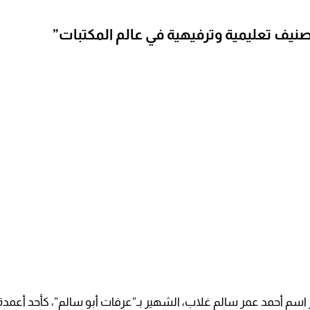
صنيف تعليمية وترفيهية في عالم المكتبات”
سم أحمد عمر سالم غلاب، الشهير بـ”عرفات أبو سالم”، كأحد أعمدة ا