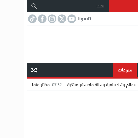
تابعونا
منوعات
ة رسالة ماجستير مبتكرة.
07:32
مختار عتمان.. «صديق المشاهير».. اسم شاب يف