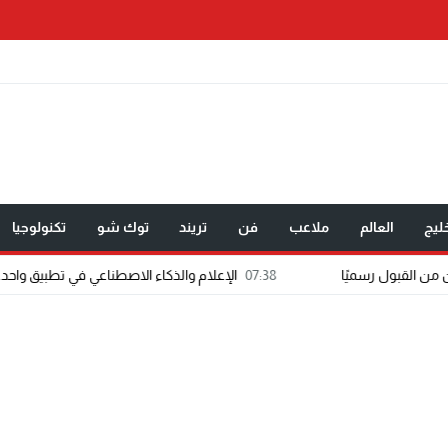
ليج
العالم
ملاعب
فن
تريند
توك شو
تكنولوجيا
07:38
الإعلام والذكاء الاصطناعي في تطبيق واحد.. «عالم رشاد» ثمر