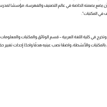
 أن يضع بصمته الخاصة في عالم التصنيف والفهرسة، مؤسسًا لمدرسة 
ف في المكتبات”.
د عرفات أبو سالم في الرابع من ديسمبر عام 1975، وتخرج في كلية اللغة العربية – قسم الوثائق وا