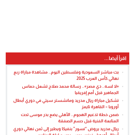
اقرأ أيضا...
بث مباشر السعودية وفلسطين اليوم.. مشاهدة مباراة ربع
نهائي كأس العرب 2025
«لا لسه.. دي مصر».. رسالة محمد صلاح تشعل حماس
الجماهير قبل أمم إفريقيا
تشكيل مباراة ريال مدريد ومانشستر سيتي في دوري أبطال
أوروبا – القاهرة تايمز
ضمن خطة تدعيم الهجوم.. الأهلي يضع بدر موسى تحت
المتابعة الفنية قبل حسم الصفقة
ريال مدريد يروض “نسور” بنفيكا ويطير إلى ثمن نهائي دوري
أبطال أوروبا.. فينيسيوس يحسم ليلة البرنابيو