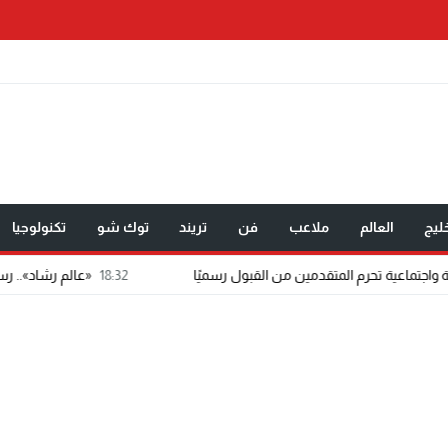
ليج
العالم
ملاعب
فن
تريند
توك شو
تكنولوجيا
18:32
«عالم رشاد».. رسالة ماجستير تتحو