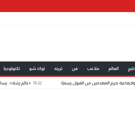
ليج
العالم
ملاعب
فن
تريند
توك شو
تكنولوجيا
18:32
«عالم رشاد».. رسالة ماجستير تتحول 