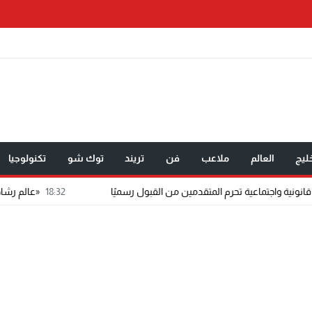
ليج
العالم
ملاعب
فن
تريند
توك شو
تكنولوجيا
18:32
«عالم رشاد».. رسالة ماجستير تت