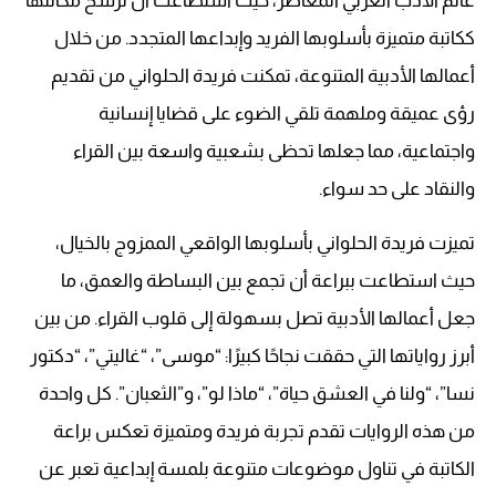
عالم الأدب العربي المعاصر، حيث استطاعت أن ترسخ مكانتها
ككاتبة متميزة بأسلوبها الفريد وإبداعها المتجدد. من خلال
أعمالها الأدبية المتنوعة، تمكنت فريدة الحلواني من تقديم
رؤى عميقة وملهمة تلقي الضوء على قضايا إنسانية
واجتماعية، مما جعلها تحظى بشعبية واسعة بين القراء
والنقاد على حد سواء.
تميزت فريدة الحلواني بأسلوبها الواقعي الممزوج بالخيال،
حيث استطاعت ببراعة أن تجمع بين البساطة والعمق، ما
جعل أعمالها الأدبية تصل بسهولة إلى قلوب القراء. من بين
أبرز رواياتها التي حققت نجاحًا كبيرًا: “موسى”، “غاليتي”، “دكتور
نسا”، “ولنا في العشق حياة”، “ماذا لو”، و”الثعبان”. كل واحدة
من هذه الروايات تقدم تجربة فريدة ومتميزة تعكس براعة
الكاتبة في تناول موضوعات متنوعة بلمسة إبداعية تعبر عن