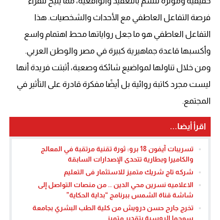
حقيقية ومؤثرة تتسم بالتعقيد والواقعية، مما يتيح للقراء
فرصة التفاعل العاطفي مع الأحداث والشخصيات. هذا
التفاعل العاطفي هو ما جعل رواياتها محط اهتمام واسع
وأكسبها قاعدة جماهيرية كبيرة في مصر والوطن العربي.
ومن خلال تناولها لمواضيع شائكة وصعبة، أثبتت فريدة أنها
ليست مجرد كاتبة روائية بل أيضًا مفكرة قادرة على التأثير في
المجتمع.
اقرأ أيضا...
تسريبات آيفون 18 برو: ثورة تقنية مرتقبة في المعالج
والكاميرا وبطارية تتحدى الإصدارات السابقة
شركه تاج شريك متميز للاستثمار فى التعليم
الاعلاميه نسرين محي الدين .. من منصات التواصل إلى
شاشة قناة الشمس ببرنامج “بداية الحكاية”
تخرج جارح حسن درويش من كلية الطب البشري بجامعة
سوجما الروسية بتقدير متميز