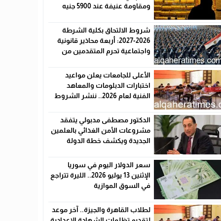
ومقاومة عنيفة عند 5900 جنيه
شروط الالتحاق بكلية الشرطة
2026-2027: أربعة محاذير قانونية
واجتماعية تحرم المتقدمين من
القبول رسميًا
الأعلى للجامعات يعلن مواعيد
اختبارات الدبلومات والمعاهد
الفنية لعام 2026.. ننشر الشروط
وأماكن اللجان والروابط الرسمية
الدكتور مصطفى مدبولي يتفقد
مشروعات الأمن الغذائي بالعلمين
الجديدة ويكشف خطة الدولة
لخفض الأسعار
سعر الدولار اليوم في سوريا
الإثنين 13 يوليو 2026.. الليرة تتراجع
في السوق الموازية
لطلاب القاهرة والجيزة.. آخر موعد
لتقديم تظلمات الشهادة الإعدادية