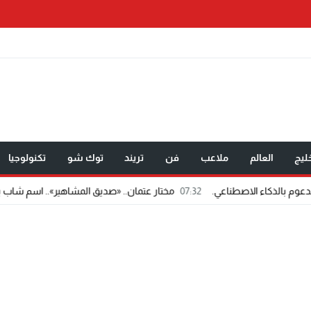
ليج
العالم
ملاعب
فن
تريند
توك شو
تكنولوجيا
ي.
07:32
مختار عتمان.. «صديق المشاهير».. اسم شاب يفرض حضوره في عالم الإ